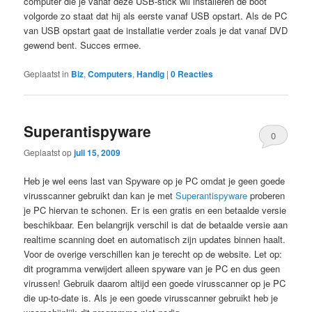
computer die je vanaf deze USB-stick wil installeren de boot
volgorde zo staat dat hij als eerste vanaf USB opstart. Als de PC
van USB opstart gaat de installatie verder zoals je dat vanaf DVD
gewend bent. Succes ermee.
Geplaatst in
Biz
,
Computers
,
Handig
|
0 Reacties
Superantispyware
0
Geplaatst op
juli 15, 2009
Reacties
Heb je wel eens last van Spyware op je PC omdat je geen goede
virusscanner gebruikt dan kan je met
Superantispyware
proberen
je PC hiervan te schonen. Er is een gratis en een betaalde versie
beschikbaar. Een belangrijk verschil is dat de betaalde versie aan
realtime scanning doet en automatisch zijn updates binnen haalt.
Voor de overige verschillen kan je terecht op de website. Let op:
dit programma verwijdert alleen spyware van je PC en dus geen
virussen! Gebruik daarom altijd een goede virusscanner op je PC
die up-to-date is. Als je een goede virusscanner gebruikt heb je