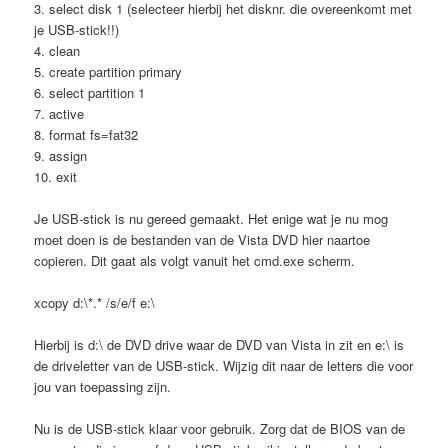
3. select disk 1 (selecteer hierbij het disknr. die overeenkomt met
je USB-stick!!)
4. clean
5. create partition primary
6. select partition 1
7. active
8. format fs=fat32
9. assign
10. exit
Je USB-stick is nu gereed gemaakt. Het enige wat je nu mog
moet doen is de bestanden van de Vista DVD hier naartoe
copieren. Dit gaat als volgt vanuit het cmd.exe scherm.
xcopy d:\*.* /s/e/f e:\
Hierbij is d:\ de DVD drive waar de DVD van Vista in zit en e:\ is
de driveletter van de USB-stick. Wijzig dit naar de letters die voor
jou van toepassing zijn.
Nu is de USB-stick klaar voor gebruik. Zorg dat de BIOS van de