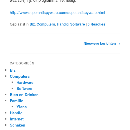
waarschijnlijk dit programma niet nodig.
http://www.superantispyware.com/superantispyware.html
Geplaatst in
Biz
,
Computers
,
Handig
,
Software
|
0 Reacties
Bericht
Nieuwere berichten
→
navigatie
CATEGORIEËN
Biz
Computers
Hardware
Software
Eten en Drinken
Familie
Ylana
Handig
Internet
Schaken